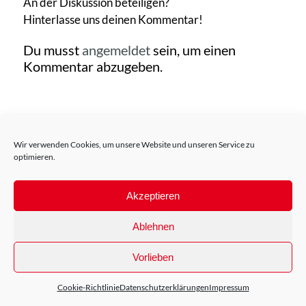
An der Diskussion beteiligen?
Hinterlasse uns deinen Kommentar!
Du musst
angemeldet
sein, um einen
Kommentar abzugeben.
© Copyright - bbcampus
Wir verwenden Cookies, um unsere Website und unseren Service zu
Impressum
Datenschutzerklärungen
optimieren.
Akzeptieren
Ablehnen
Vorlieben
Cookie-Richtlinie
Datenschutzerklärungen
Impressum